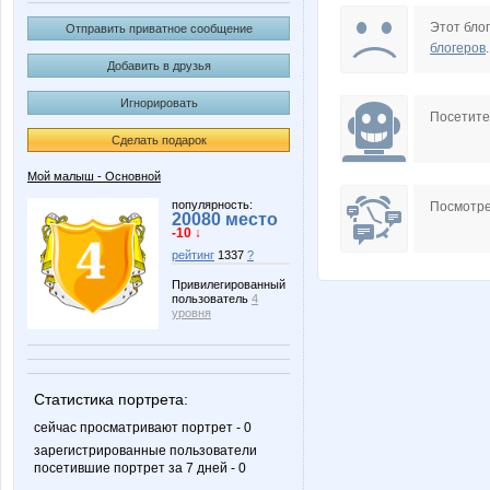
Kcenya
KissNe
Этот блог
Отправить приватное сообщение
блогеров
.
Добавить в друзья
Игнорировать
Ne_lena
Nelena
Посетит
Сделать подарок
Мой малыш - Основной
Shark1
Taisiya
популярность:
Посмотре
20080 место
-10 ↓
рейтинг
1337
?
Привилегированный
пользователь
4
anniiss
azaliya
уровня
Статистика портрета:
julia-dem
kys197
сейчас просматривают портрет - 0
зарегистрированные пользователи
посетившие портрет за 7 дней - 0