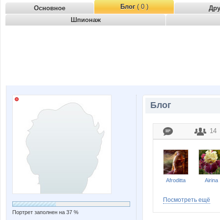
Блог
( 0 )
Основное
Др
Шпионаж
Блог
14
Afroditta
Airina
Посмотреть ещё
Портрет заполнен на 37 %