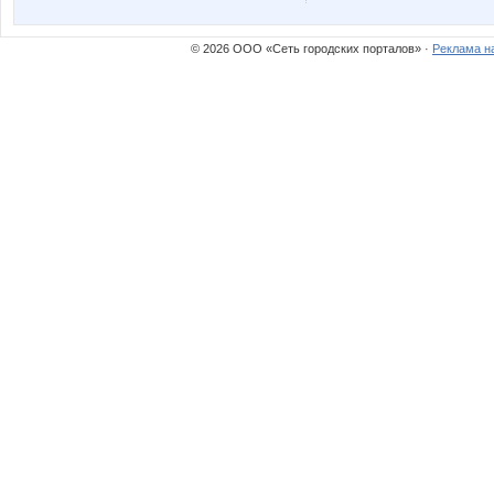
or-ange
tatachk
© 2026 ООО «Сеть городских порталов» ·
Реклама н
Елена АЛ
Ирии
Лана2212
ЛенаС
Стильный ребенок
Стрекоз
ЧИрочка