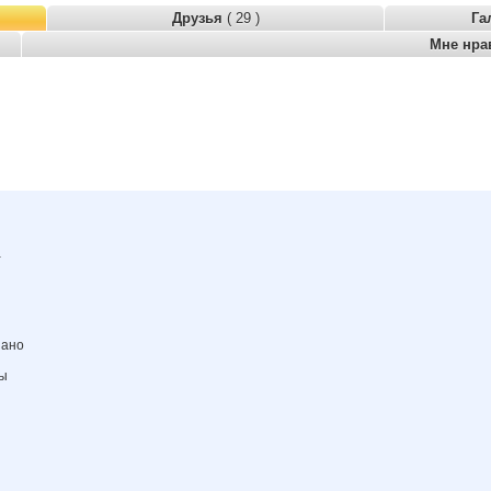
Друзья
( 29 )
Га
Мне нра
а
зано
ны