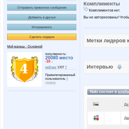
Комплименты
Отправить приватное сообщение
Комплиментов нет.
Вы не авторизованы! Чтоб
Добавить в друзья
Игнорировать
Сделать подарок
Метки лидеров
Мой малыш - Основной
популярность:
20080 место
-10 ↓
Интервью
рейтинг
1337
?
Привилегированный
пользователь
4
уровня
Naki состоит в
клуба
Де
Дв