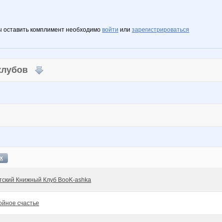
ы оставить комплимент необходимо
войти
или
зарегистрироваться
 клубов
х
тский Книжный Клуб BooK-ashka
ойное счастье