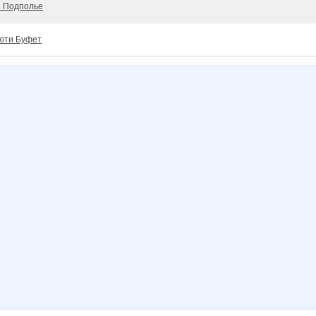
 Подполье
юти Буфет