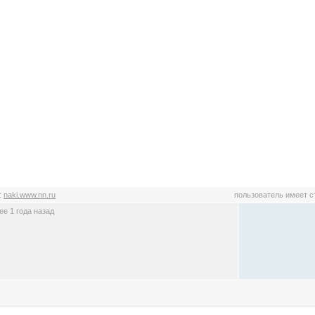
:
naki.www.nn.ru
пользователь имеет 
е 1 года назад