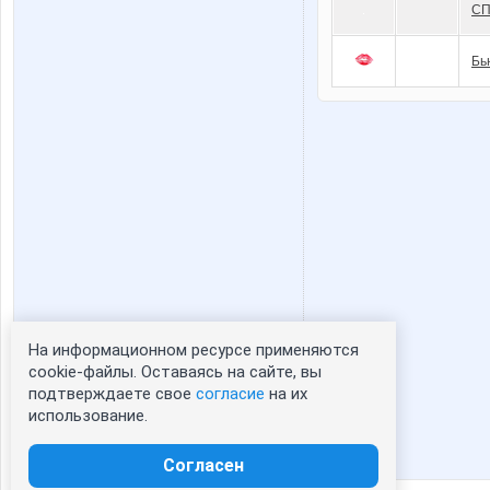
СП
Бь
На информационном ресурсе применяются
Статистика портрета:
cookie-файлы. Оставаясь на сайте, вы
подтверждаете свое
согласие
на их
сейчас просматривают портрет - 0
использование.
зарегистрированные пользователи
посетившие портрет за 7 дней - 0
Согласен